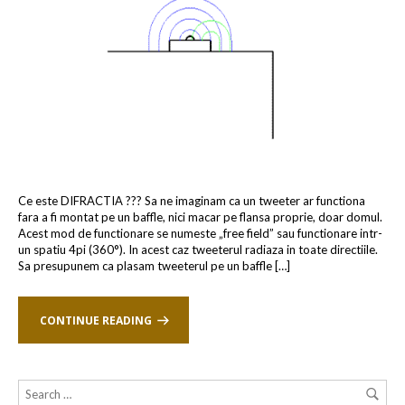
Ce este DIFRACTIA ??? Sa ne imaginam ca un tweeter ar functiona
fara a fi montat pe un baffle, nici macar pe flansa proprie, doar domul.
Acest mod de functionare se numeste „free field” sau functionare intr-
un spatiu 4pi (360°). In acest caz tweeterul radiaza in toate directiile.
Sa presupunem ca plasam tweeterul pe un baffle […]
CONTINUE READING