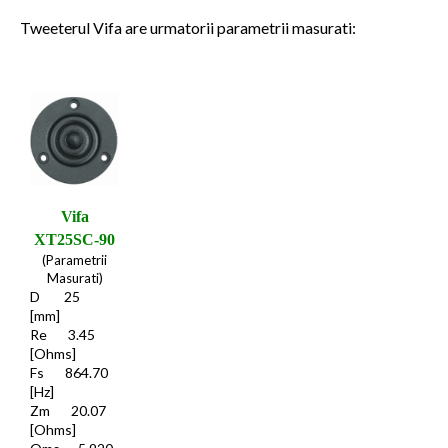
Tweeterul Vifa are urmatorii parametrii masurati:
Vifa
XT25SC-90
(Parametrii
Masurati)
D 25
[mm]
Re 3.45
[Ohms]
Fs 864.70
[Hz]
Zm 20.07
[Ohms]