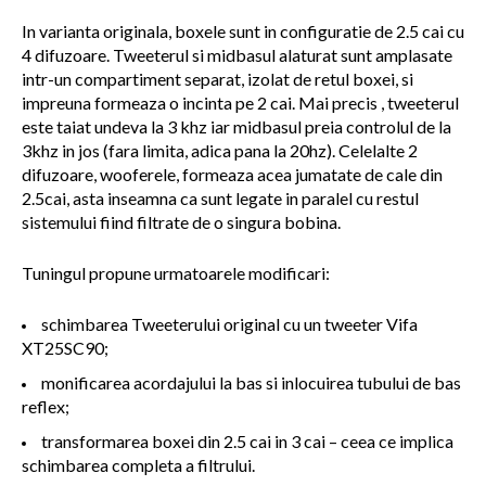
In varianta originala, boxele sunt in configuratie de 2.5 cai cu
4 difuzoare. Tweeterul si midbasul alaturat sunt amplasate
intr-un compartiment separat, izolat de retul boxei, si
impreuna formeaza o incinta pe 2 cai. Mai precis , tweeterul
este taiat undeva la 3 khz iar midbasul preia controlul de la
3khz in jos (fara limita, adica pana la 20hz). Celelalte 2
difuzoare, wooferele, formeaza acea jumatate de cale din
2.5cai, asta inseamna ca sunt legate in paralel cu restul
sistemului fiind filtrate de o singura bobina.
Tuningul propune urmatoarele modificari:
schimbarea Tweeterului original cu un tweeter Vifa
XT25SC90;
monificarea acordajului la bas si inlocuirea tubului de bas
reflex;
transformarea boxei din 2.5 cai in 3 cai – ceea ce implica
schimbarea completa a filtrului.