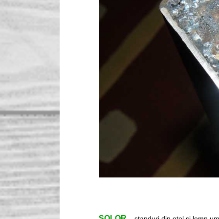
SOLOR
– standuri din otel si lemn um